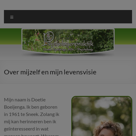
Ga
naar
Doetie
de
Menu
Boeijenga
inhoud
Psychologenpraktijk
Psychologenpraktijk
Over mijzelf en mijn levensvisie
Mijn naam is Doetie
Boeijenga. Ik ben geboren
in 1961 te Sneek. Zolang ik
mij kan herinneren ben ik
geïnteresseerd in wat
mensen beweegt. Waarom