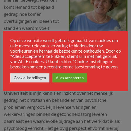
komt iemand tot bepaald
gedrag, hoe komen
overtuigingen en ideeën tot
stand en waarom voelt
iemand zich soms
Op deze website wordt gebruik gemaakt van cookies om
verwijderd van zijn/haar
u de meest relevante ervaring te bieden door uw
kracht en zelfvertrouwen.
voorkeuren en herhaalde bezoeken te onthouden. Door op
"Alles accepteren" te klikken, stemt u in met het gebruik
Op veel van deze vragen zijn geen standaard antwoorden te
van ALLE cookies. U kunt echter "Cookie-instellingen"
bezoeken om een gecontroleerde toestemming te geven.
geven. Ieder mens is uniek. De ontstaansgeschiedenis van ons
gedrag, ons gevoel en ons denken verschilt per persoon.
Cookie-instellingen
Alles accepteren
Door mijn studie klinische psychologie aan de Open
Universiteit is mijn kennis en inzicht over het menselijk
gedrag, het ontstaan en behandelen van psychische
problemen vergroot. Mijn levenservaringen en
werkervaringen binnen de gezondheidszorg leveren
daarnaast een waardevolle bijdrage aan het werk dat ik als
psycholoog verricht. Het gelovig perspectief vormt hierbij